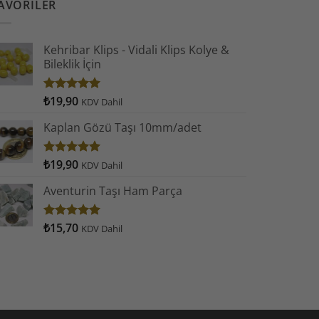
AVORILER
Kehribar Klips - Vidali Klips Kolye &
Bileklik İçin
₺
19,90
5 üzerinden
KDV Dahil
5.00
oy
aldı
Kaplan Gözü Taşı 10mm/adet
₺
19,90
5 üzerinden
KDV Dahil
5.00
oy
aldı
Aventurin Taşı Ham Parça
₺
15,70
5 üzerinden
KDV Dahil
5.00
oy
aldı