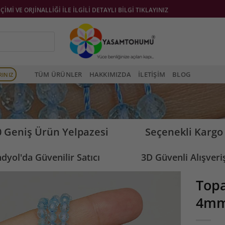
EÇİMİ VE ORJİNALLİĞİ İLE İLGİLİ DETAYLI BİLGİ TIKLAYINIZ
DYOL MAĞAZAMIZDA +5000 ÇEŞİT ÜRÜNÜMÜZ VARDIR
DYOL MAĞAZA TAKİPÇİMİZ +13000 TIKLAYINIZ
DYOL MAĞAZA PUANIMIZ 9.8/10 TIKLAYINIZ
İBURADA MAĞAZAMIZDA +5000 ÇEŞİT ÜRÜNÜMÜZ VARDIR
TÜM ÜRÜNLER
HAKKIMIZDA
İLETIŞIM
BLOG
RINIZ
İ BURADA PAZAR YERİ MAĞAZAMIZ TIKLAYINIZ
MAĞAZAMIZDA +5000 ÇEŞİT ÜRÜNÜMÜZ VARDIR
 Geniş Ürün Yelpazesi
Seçenekli Kargo
PAZAR YERİ MAĞAZAMIZ TIKLAYINIZ
dyol'da Güvenilir Satıcı
3D Güvenli Alışveri
ONLİNE PAZAR YERLERİNDE GÜVENİLİR MAĞAZA VE YÜKSEK KALİTE PUANLARINA 
Topa
ARGO FİRMALARI İLE ÇALIŞMAKTAYIZ
4mm
A ÖDEME SİPARİŞLERİNİZİ SADECE NAKİT ÖDEME VE PTT KARGO İLE GÖNDERİYO