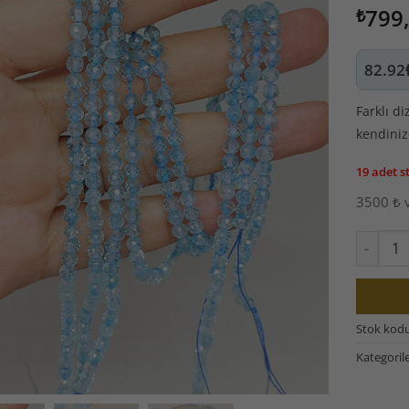
799
₺
 E KADAR VERDİĞİNİZ TÜM SİPARİŞLER AYNI GÜN KARGODA
82.92
ALIM LİMİTİ MİNİMUM 0 ₺ + KARGO ÜCRETİDİR
Farklı di
kendinize
A ÖDEME ALIM LİMİTİ MİNİMUM 900 ₺ + KARGO ÜCRETİDİR
19 adet s
LİK VE KOLYE ÖZEL YAPIM İSTEKLERİNİZİ İLETEBİLİRSİNİZ
3500 ₺ v
Alternat
 DIŞI GÖNDERİM YAPIYORUZ.DETAYLAR İÇİN İLETİŞİM TIKLAYINIZ
Topaz Ta
AGRAM HESABIMIZ TIKLAYINIZ
İŞ SONRASI KARGO TAKİBİ İÇİN HESABIM - SİPARİŞLERİM
Stok kod
Kategoril