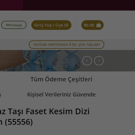
Giriş Yap / Üye Ol
₺
0,00
Whatsapp
DOĞUM HARİTANIZA ÖZEL ŞİFA TAŞLARI
Tüm Ödeme Çeşitleri
ş
Kişisel Verileriniz Güvende
SAHİBİZ
z Taşı Faset Kesim Dizi
 (55556)
RUZ.