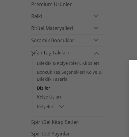
Premium Ürünler
Reiki
Ritüel Materyalleri
Seramik Boncuklar
Şifalı Taş Takıları
Bileklik & Kolye İpleri, Klipsleri
Boncuk Taş Seçenekleri Kolye &
Bileklik Tasarla
Diziler
Kolye Uçları
Kolyeler
Spiritüel Kitap Setleri
Spiritüel Yayınlar