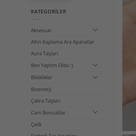
KATEGORILER
- 11:00
Aksesuar
- ÜRÜN 
Altın Kaplama Ara Aparatlar
- KAPID
Aura Taşları
Ben Yaptım Oldu :)
- BİLEK
Bileklikler
- YURT
Bioenerji
- INST
Çakra Taşları
- SİPAR
Cam Boncuklar
Çelik
Değerli Taş Yayınları