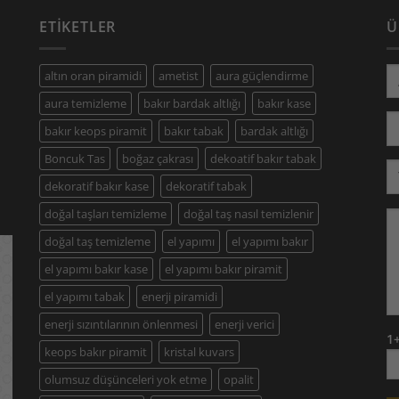
ETIKETLER
Ü
altın oran piramidi
ametist
aura güçlendirme
aura temizleme
bakır bardak altlığı
bakır kase
bakır keops piramit
bakır tabak
bardak altlığı
Boncuk Tas
boğaz çakrası
dekoatif bakır tabak
dekoratif bakır kase
dekoratif tabak
doğal taşları temizleme
doğal taş nasıl temizlenir
doğal taş temizleme
el yapımı
el yapımı bakır
el yapımı bakır kase
el yapımı bakır piramit
el yapımı tabak
enerji piramidi
enerji sızıntılarının önlenmesi
enerji verici
1
keops bakır piramit
kristal kuvars
olumsuz düşünceleri yok etme
opalit