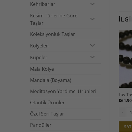
Kehribarlar
Kesim Türlerine Göre
İLG
Taşlar
Koleksiyonluk Taşlar
Kolyeler-
Küpeler
Mala Kolye
Mandala (Boyama)
Meditasyon Yardımcı Ürünleri
Lav Ta
₺
64,90
Otantik Ürünler
Özel Seri Taşlar
Lav Taş
Pandüller
SAT