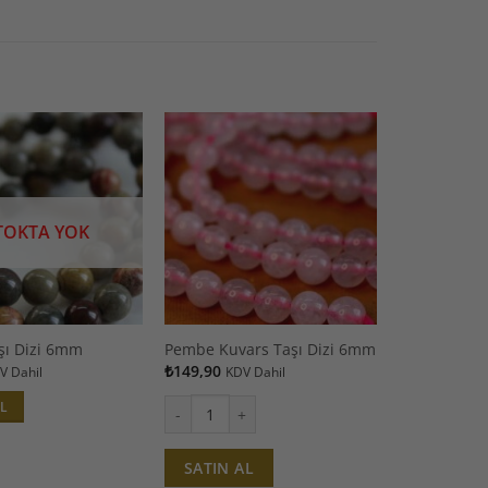
TOKTA YOK
şı Dizi 6mm
Pembe Kuvars Taşı Dizi 6mm
₺
149,90
V Dahil
KDV Dahil
L
Pembe Kuvars Taşı Dizi 6mm adet
SATIN AL