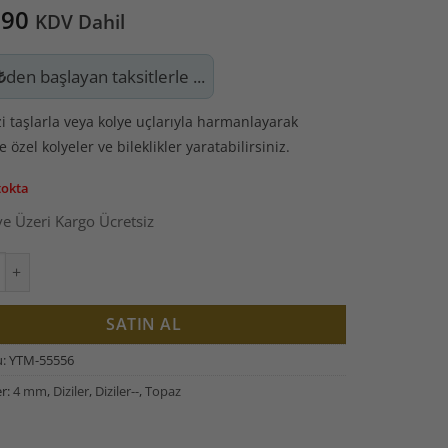
,90
KDV Dahil
₺
den başlayan taksitlerle ...
zi taşlarla veya kolye uçlarıyla harmanlayarak
 özel kolyeler ve bileklikler yaratabilirsiniz.
tokta
e Üzeri Kargo Ücretsiz
ive:
şı Faset Kesim Dizi 4mm (55556) adet
SATIN AL
u:
YTM-55556
er:
4 mm
,
Diziler
,
Diziler--
,
Topaz