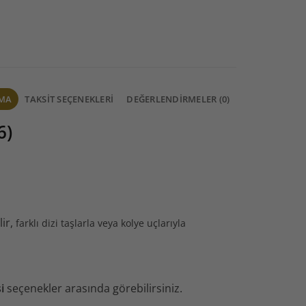
AMA
TAKSIT SEÇENEKLERI
DEĞERLENDIRMELER (0)
6)
lir,
farklı dizi taşlarla veya kolye uçlarıyla
i
seçenekler arasında görebilirsiniz.