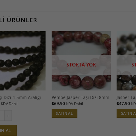
ILI ÜRÜNLER
STOKTA YOK
S
şı Dizi 4-5mm Aralığı
Pembe Jasper Taşı Dizi 8mm
Jasper Ta
₺
69,90
₺
47,90
KDV Dahil
KDV Dahil
KD
SATIN AL
SATIN A
ı Dizi 4-5mm Aralığı adet
IN AL