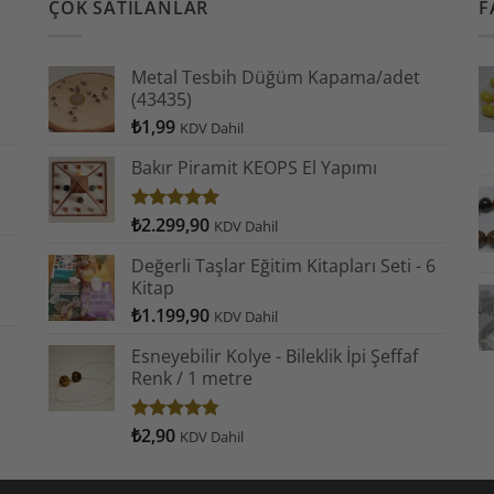
ÇOK SATILANLAR
F
Metal Tesbih Düğüm Kapama/adet
(43435)
₺
1,99
KDV Dahil
Bakır Piramit KEOPS El Yapımı
₺
2.299,90
5 üzerinden
KDV Dahil
4.93
oy
aldı
Değerli Taşlar Eğitim Kitapları Seti - 6
Kitap
₺
1.199,90
KDV Dahil
Esneyebilir Kolye - Bileklik İpi Şeffaf
Renk / 1 metre
₺
2,90
5
KDV Dahil
üzerinden
4.78
oy
aldı