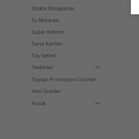
Stokta Olmayanlar
Su Matarası
Süper İndirim
Tarot Kartları
Taş Setleri
Tesbihler
Toptan Promosyon Ürünler
Yeni Ürünler
Yüzük