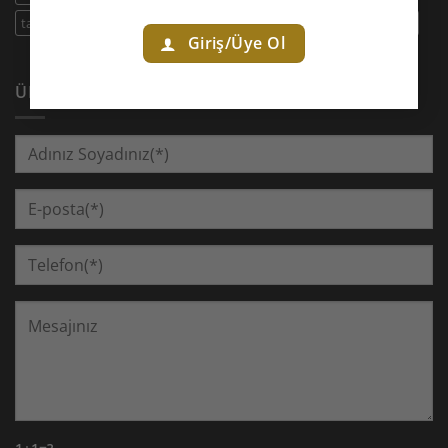
taşlar
çakra dengeleme
çakra taşları
çift uç
şifa çalışması
Giriş/Üye Ol
ÜRÜN TALEPLERINIZ!