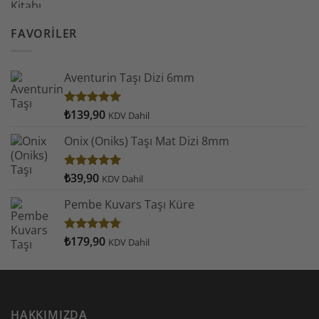
FAVORILER
Aventurin Taşı Dizi 6mm
₺
139,90
5 üzerinden
KDV Dahil
5.00
oy
aldı
Onix (Oniks) Taşı Mat Dizi 8mm
₺
39,90
5 üzerinden
KDV Dahil
5.00
oy
aldı
Pembe Kuvars Taşı Küre
₺
179,90
5 üzerinden
KDV Dahil
5.00
oy
aldı
HAKKIMIZDA