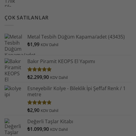
ÇOK SATILANLAR
Metal Tesbih Düğüm Kapama/adet (43435)
₺
1,99
KDV Dahil
Bakır Piramit KEOPS El Yapımı
₺
2.299,90
5 üzerinden
KDV Dahil
4.93
oy
aldı
Esneyebilir Kolye - Bileklik İpi Şeffaf Renk / 1
metre
₺
2,90
5
KDV Dahil
üzerinden
4.78
oy
Değerli Taşlar Kitabı
aldı
₺
1.099,90
KDV Dahil