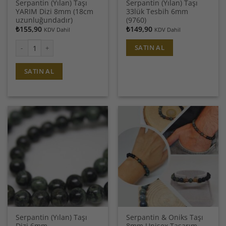
Serpantin (Yılan) Taşı
Serpantin (Yılan) Taşı
YARIM Dizi 8mm (18cm
33lük Tesbih 6mm
uzunluğundadır)
(9760)
₺
155,90
₺
149,90
KDV Dahil
KDV Dahil
SATIN AL
Serpantin (Yılan) Taşı YARIM Dizi 8mm (18cm uzunluğundadır) adet
SATIN AL
Serpantin (Yılan) Taşı
Serpantin & Oniks Taşı
Dizi 6mm
8mm Unisex Tasarım