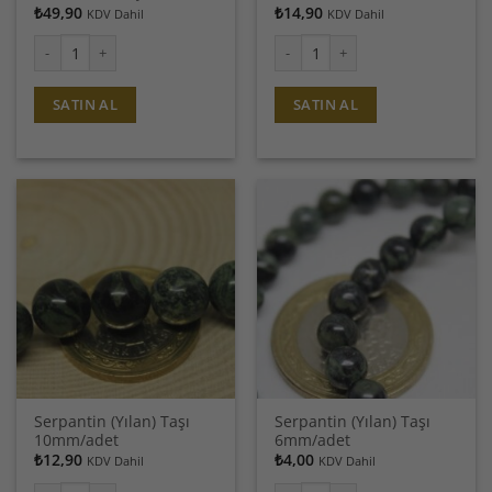
₺
49,90
₺
14,90
KDV Dahil
KDV Dahil
Serpantin (Yılan) Taşı Tamburlanmış adet
Serpantin (Yılan) Taşı 8mm/adet a
SATIN AL
SATIN AL
Serpantin (Yılan) Taşı
Serpantin (Yılan) Taşı
10mm/adet
6mm/adet
₺
12,90
₺
4,00
KDV Dahil
KDV Dahil