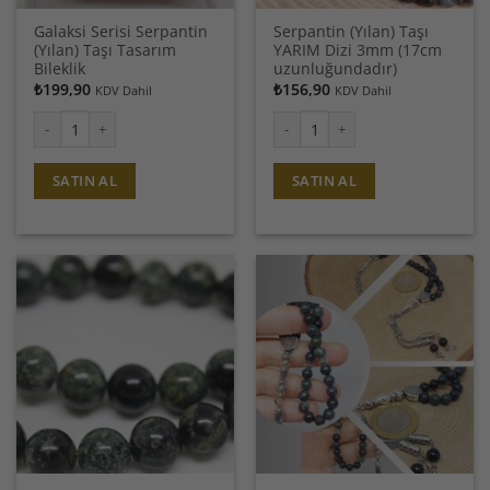
Galaksi Serisi Serpantin
Serpantin (Yılan) Taşı
(Yılan) Taşı Tasarım
YARIM Dizi 3mm (17cm
Bileklik
uzunluğundadır)
₺
199,90
₺
156,90
KDV Dahil
KDV Dahil
Galaksi Serisi Serpantin (Yılan) Taşı Tasarım Bileklik adet
Serpantin (Yılan) Taşı YARIM Diz
SATIN AL
SATIN AL