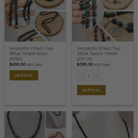
- SİPARİŞ SONRASI KARGO TAKİBİ İÇİN HESABIM - SİPARİŞLERİM
Serpantin (Yılan) Taşı
Serpantin (Yılan) Taşı
99luk Tesbih 6mm
33lük Tesbih 10mm
(9760)
(23110)
₺
499,90
₺
399,90
KDV Dahil
KDV Dahil
SATIN AL
Serpantin (Yılan) Taşı 33lük Tesb
SATIN AL