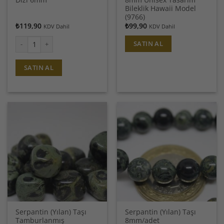
Bileklik Hawaii Model
(9766)
₺
119,90
₺
99,90
KDV Dahil
KDV Dahil
SATIN AL
Serpantin (Yılan) Taşı Dizi 6mm adet
SATIN AL
Serpantin (Yılan) Taşı
Serpantin (Yılan) Taşı
Tamburlanmış
8mm/adet