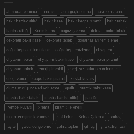
altın oran piramidi
ametist
aura güçlendirme
aura temizleme
bakır bardak altlığı
bakır kase
bakır keops piramit
bakır tabak
bardak altlığı
Boncuk Tas
boğaz çakrası
dekoatif bakır tabak
dekoratif bakır kase
dekoratif tabak
doğal taşları temizleme
doğal taş nasıl temizlenir
doğal taş temizleme
el yapımı
el yapımı bakır
el yapımı bakır kase
el yapımı bakır piramit
el yapımı tabak
enerji piramidi
enerji sızıntılarının önlenmesi
enerji verici
keops bakır piramit
kristal kuvars
olumsuz düşünceleri yok etme
opalit
otantik bakır kase
otantik bakır tabak
otantik bardak altlığı
pandül
Pembe Kuvars
piramit
piramit ile enerji
ruhsal enerjinin korunması
saf bakır
Sakral Çakrası
sarkaç
taşlar
çakra dengeleme
çakra taşları
çift uç
şifa çalışması