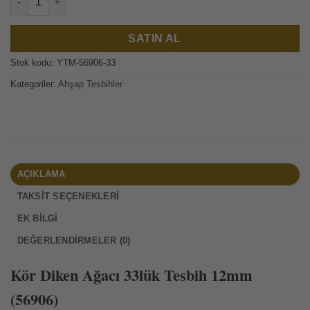
Kör Diken Ağacı 33lük Tesbih 12mm (56906) adet
SATIN AL
Stok kodu:
YTM-56906-33
Kategoriler:
Ahşap Tesbihler
AÇIKLAMA
TAKSIT SEÇENEKLERI
EK BILGI
DEĞERLENDIRMELER (0)
Kör Diken Ağacı 33lük Tesbih 12mm
(56906)