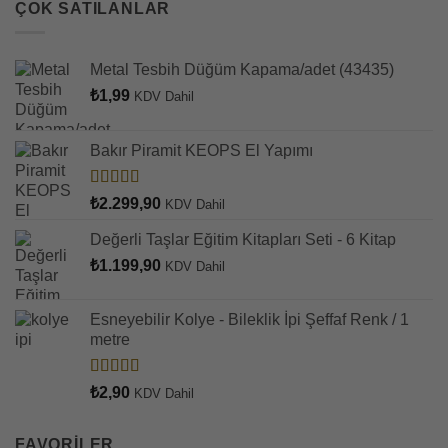
ÇOK SATILANLAR
Metal Tesbih Düğüm Kapama/adet (43435)
₺
1,99
KDV Dahil
Bakır Piramit KEOPS El Yapımı
5 üzerinden
₺
2.299,90
KDV Dahil
4.93
oy aldı
Değerli Taşlar Eğitim Kitapları Seti - 6 Kitap
₺
1.199,90
KDV Dahil
Esneyebilir Kolye - Bileklik İpi Şeffaf Renk / 1
metre
5 üzerinden
₺
2,90
KDV Dahil
4.78
oy aldı
FAVORILER