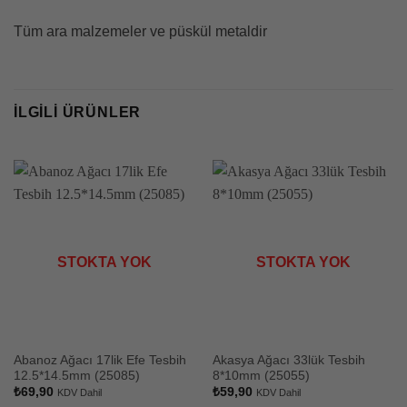
Tüm ara malzemeler ve püskül metaldir
İLGILI ÜRÜNLER
STOKTA YOK
STOKTA YOK
Abanoz Ağacı 17lik Efe Tesbih
Akasya Ağacı 33lük Tesbih
12.5*14.5mm (25085)
8*10mm (25055)
₺
69,90
₺
59,90
KDV Dahil
KDV Dahil