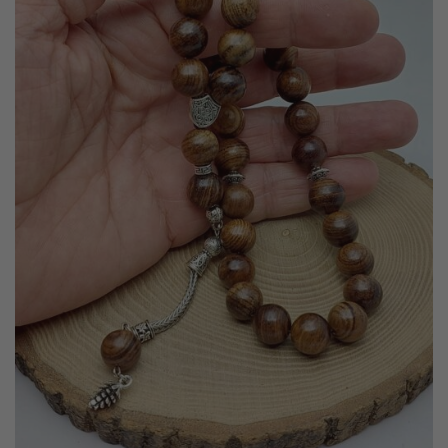
- TÜM KARGO FİRMALARI İLE ÇALIŞMAKTAYIZ
- KAPIDA ÖDEME SİPARİŞLERİNİZİ SADECE NAKİT ÖDEME VE
PTT KARGO İLE GÖNDERİYORUZ.
- 11:00 E KADAR VERDİĞİNİZ TÜM SİPARİŞLER AYNI GÜN
KARGODA
- ÜRÜN ALIM LİMİTİ MİNİMUM 0 ₺ + KARGO ÜCRETİDİR
- KAPIDA ÖDEME ALIM LİMİTİ MİNİMUM 900 ₺ + KARGO
ÜCRETİDİR
- BİLEKLİK VE KOLYE ÖZEL YAPIM İSTEKLERİNİZİ
İLETEBİLİRSİNİZ
- YURT DIŞI GÖNDERİM YAPIYORUZ.DETAYLAR İÇİN İLETİŞİM