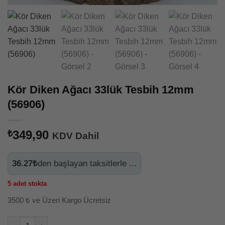
TIKLAYINIZ
- INSTAGRAM HESABIMIZ TIKLAYINIZ
- SİPARİŞ SONRASI KARGO TAKİBİ İÇİN HESABIM -
SİPARİŞLERİM
Kör Diken Ağacı 33lük Tesbih 12mm
(56906)
349,90
₺
KDV Dahil
36.27₺
den başlayan taksitlerle ...
5 adet stokta
3500 ₺ ve Üzeri Kargo Ücretsiz
Alternative: