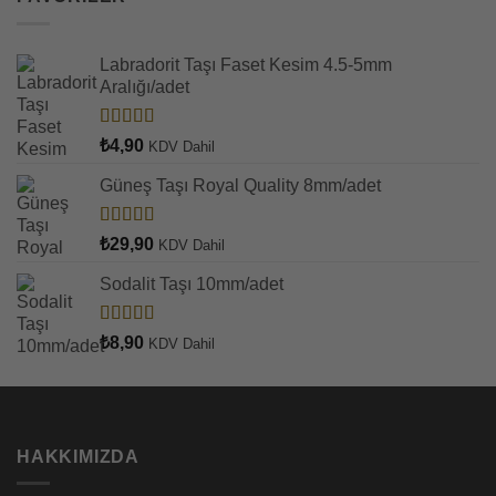
Labradorit Taşı Faset Kesim 4.5-5mm
Aralığı/adet
5 üzerinden
₺
4,90
KDV Dahil
5.00
oy aldı
Güneş Taşı Royal Quality 8mm/adet
5 üzerinden
₺
29,90
KDV Dahil
5.00
oy aldı
Sodalit Taşı 10mm/adet
5 üzerinden
₺
8,90
KDV Dahil
5.00
oy aldı
HAKKIMIZDA