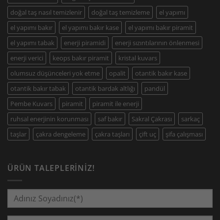
doğal taş nasıl temizlenir
doğal taş temizleme
el yapımı
el yapımı bakır
el yapımı bakır kase
el yapımı bakır piramit
el yapımı tabak
enerji piramidi
enerji sızıntılarının önlenmesi
enerji verici
keops bakır piramit
kristal kuvars
olumsuz düşünceleri yok etme
opalit
otantik bakır kase
otantik bakır tabak
otantik bardak altlığı
pandül
Pembe Kuvars
piramit
piramit ile enerji
ruhsal enerjinin korunması
saf bakır
Sakral Çakrası
sarkaç
taşlar
çakra dengeleme
çakra taşları
çift uç
şifa çalışması
ÜRÜN TALEPLERINIZ!