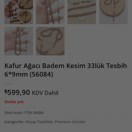
- SİPARİŞ SONRASI KARGO TAKİBİ İÇİN HESABIM - SİPARİŞLERİM
Kafur Ağacı Badem Kesim 33lük Tesbih
6*9mm (56084)
599,90
₺
KDV Dahil
Stokta yok
Stok kodu:
YTM-56084
Kategoriler:
Ahşap Tesbihler
,
Premium Ürünler