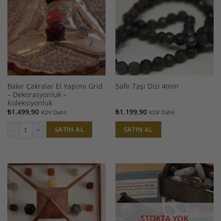
Bakır Çakralar El Yapımı Grid
Safir Taşı Dizi 4mm
– Dekorasyonluk –
Koleksiyonluk
₺
1.499,90
₺
1.199,90
KDV Dahil
KDV Dahil
SATIN AL
SATIN AL
Bakır Çakralar El Yapımı Grid - Dekorasyonluk - Koleksiyonluk adet
STOKTA YOK