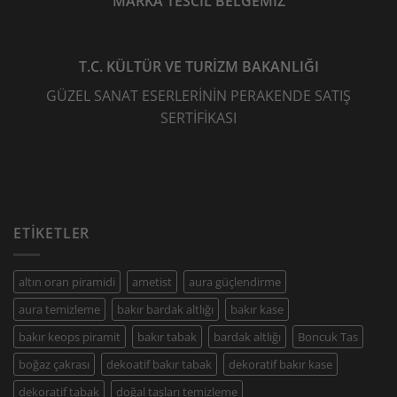
MARKA TESCİL BELGEMİZ
T.C. KÜLTÜR VE TURİZM BAKANLIĞI
GÜZEL SANAT ESERLERİNİN PERAKENDE SATIŞ
SERTİFİKASI
ETIKETLER
altın oran piramidi
ametist
aura güçlendirme
aura temizleme
bakır bardak altlığı
bakır kase
bakır keops piramit
bakır tabak
bardak altlığı
Boncuk Tas
boğaz çakrası
dekoatif bakır tabak
dekoratif bakır kase
dekoratif tabak
doğal taşları temizleme