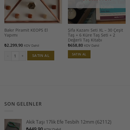
Bakır Piramit KEOPS El
Şifa Kazanı Seti XL – 30 Çeşit
Yapımı
Taş + 6 Küre Taş Seti + 2
Değerli Taş Kitabı
₺
2.299,90
₺
658,80
KDV Dahil
KDV Dahil
SATIN AL
SATIN AL
Bakır Piramit KEOPS El Yapımı adet
SON GELENLER
Akik Taşı 17lik Efe Tesbih 12mm (62112)
₺
449,90
KDV Dahil