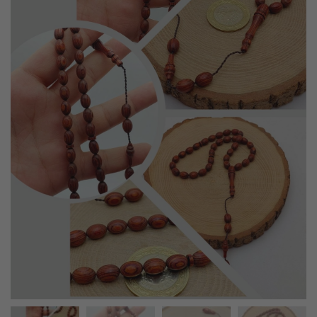
- KAPIDA ÖDEME SİPARİŞLERİNİZİ SADECE NAKİT ÖDEME VE PTT
KARGO İLE GÖNDERİYORUZ.
- 11:00 E KADAR VERDİĞİNİZ TÜM SİPARİŞLER AYNI GÜN
KARGODA
- ÜRÜN ALIM LİMİTİ MİNİMUM 0 ₺ + KARGO ÜCRETİDİR
- KAPIDA ÖDEME ALIM LİMİTİ MİNİMUM 900 ₺ + KARGO
ÜCRETİDİR
- BİLEKLİK VE KOLYE ÖZEL YAPIM İSTEKLERİNİZİ İLETEBİLİRSİNİZ
- YURT DIŞI GÖNDERİM YAPIYORUZ.DETAYLAR İÇİN İLETİŞİM
TIKLAYINIZ
- INSTAGRAM HESABIMIZ TIKLAYINIZ