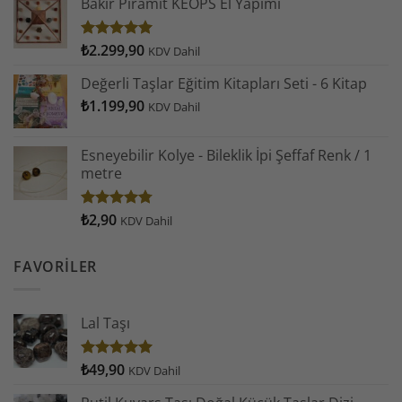
Bakır Piramit KEOPS El Yapımı
₺
2.299,90
5 üzerinden
KDV Dahil
4.93
oy
aldı
Değerli Taşlar Eğitim Kitapları Seti - 6 Kitap
₺
1.199,90
KDV Dahil
Esneyebilir Kolye - Bileklik İpi Şeffaf Renk / 1
metre
₺
2,90
5
KDV Dahil
üzerinden
4.78
oy
aldı
FAVORILER
Lal Taşı
₺
49,90
5 üzerinden
KDV Dahil
5.00
oy
aldı