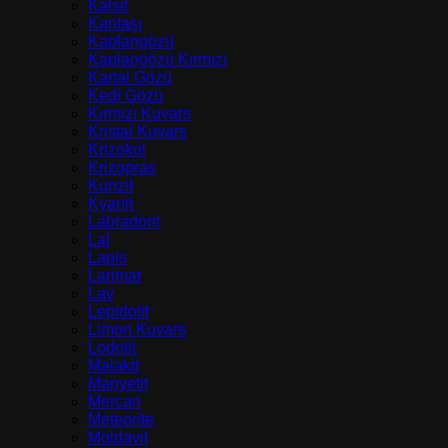
Kalsit
Kantaşı
Kaplangözü
Kaplangözü Kırmızı
Kartal Gözü
Kedi Gözü
Kırmızı Kuvars
Kristal Kuvars
Krizokol
Krizopras
Kunzit
Kyanit
Labradorit
Lal
Lapis
Larimar
Lav
Lepidolit
Limon Kuvars
Lodolit
Malakit
Manyetit
Mercan
Meteorite
Moldavit