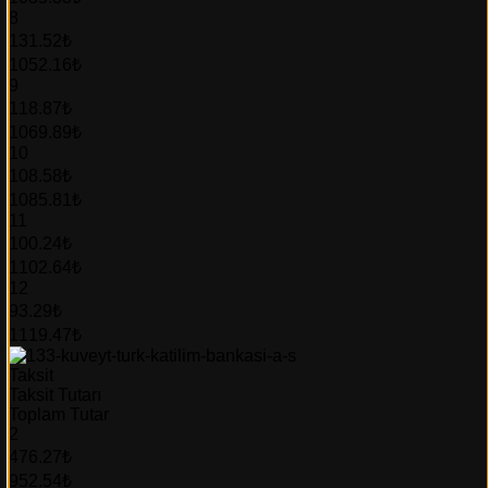
8
131.52₺
1052.16₺
9
118.87₺
1069.89₺
10
108.58₺
1085.81₺
11
100.24₺
1102.64₺
12
93.29₺
1119.47₺
Taksit
Taksit Tutarı
Toplam Tutar
2
476.27₺
952.54₺