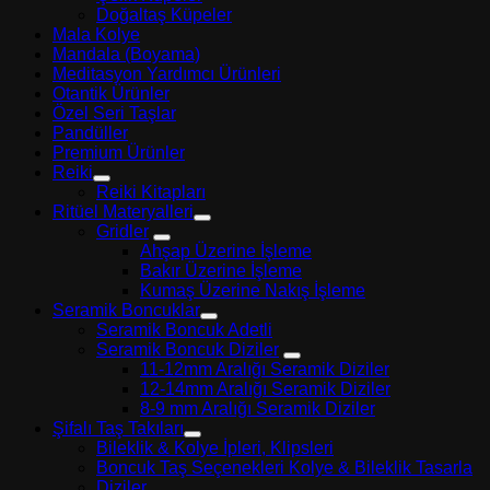
Doğaltaş Küpeler
Mala Kolye
Mandala (Boyama)
Meditasyon Yardımcı Ürünleri
Otantik Ürünler
Özel Seri Taşlar
Pandüller
Premium Ürünler
Reiki
Reiki Kitapları
Ritüel Materyalleri
Gridler
Ahşap Üzerine İşleme
Bakır Üzerine İşleme
Kumaş Üzerine Nakış İşleme
Seramik Boncuklar
Seramik Boncuk Adetli
Seramik Boncuk Diziler
11-12mm Aralığı Seramik Diziler
12-14mm Aralığı Seramik Diziler
8-9 mm Aralığı Seramik Diziler
Şifalı Taş Takıları
Bileklik & Kolye İpleri, Klipsleri
Boncuk Taş Seçenekleri Kolye & Bileklik Tasarla
Diziler