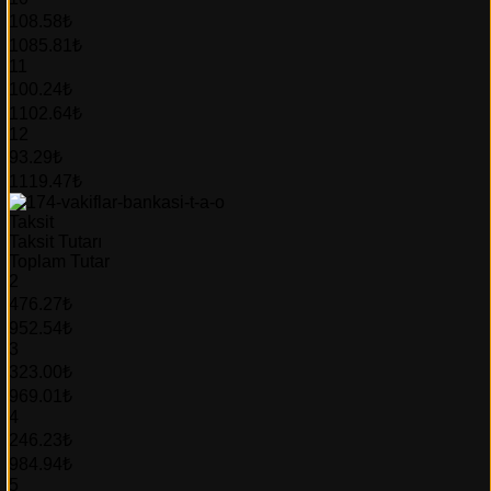
108.58₺
1085.81₺
11
100.24₺
1102.64₺
12
93.29₺
1119.47₺
Taksit
Taksit Tutarı
Toplam Tutar
2
476.27₺
952.54₺
3
323.00₺
969.01₺
4
246.23₺
984.94₺
5