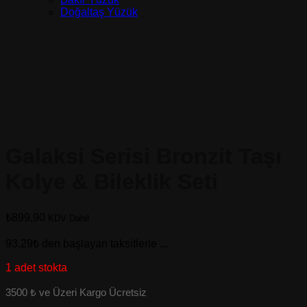
Doğaltaş Yüzük
Galaksi Serisi Bronzit Taşı
Kolye & Bileklik Seti
₺
899,90
KDV Dahil
93.29₺
den başlayan taksitlerle ...
1 adet stokta
3500 ₺ ve Üzeri Kargo Ücretsiz