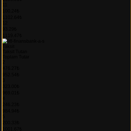
11
100.24₺
1102.64₺
12
93.29₺
1119.47₺
Taksit
Taksit Tutarı
Toplam Tutar
2
476.27₺
952.54₺
3
323.00₺
969.01₺
4
246.23₺
984.94₺
5
200.33₺
1001.67₺