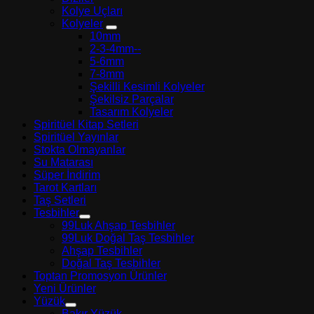
Kolye Uçları
Kolyeler
10mm
2-3-4mm--
5-6mm
7-8mm
Şekilli Kesimli Kolyeler
Şekilsiz Parçalar
Tasarım Kolyeler
Spiritüel Kitap Setleri
Spiritüel Yayınlar
Stokta Olmayanlar
Su Matarası
Süper İndirim
Tarot Kartları
Taş Setleri
Tesbihler
99Luk Ahşap Tesbihler
99Luk Doğal Taş Tesbihler
Ahşap Tesbihler
Doğal Taş Tesbihler
Toptan Promosyon Ürünler
Yeni Ürünler
Yüzük
Bakır Yüzük