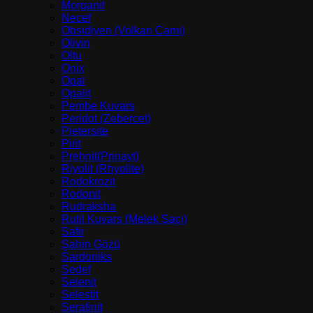
Morganit
Necef
Obsidiyen (Volkan Camı)
Olivin
Oltu
Onix
Opal
Opalit
Pembe Kuvars
Peridot (Zebercet)
Pietersite
Pirit
Prehnit(Prinayt)
Riyolit (Rhyolite)
Rodokrozit
Rodonit
Rudraksha
Rutil Kuvars (Melek Saçı)
Safir
Şahin Gözü
Sardoniks
Sedef
Selenit
Selestit
Serafinit