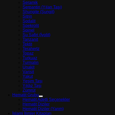
Seramik
Serpantin (Yılan Taşı)
Shungite (Şungit)
Sitrin
Sodalit
Spekrolit
Spinel
Su Safiri (İyolit)
Tanzanit
Tektit
Terahertz
Topaz
Turkuaz
Turmalin
Unakit
Varisit
Yakut
Yeşim Taşı
Yıldız Taşı
Zümrüt
Hematit Grubu
Hematit Adetli Seçenekler
Hematit Diziler
Hematit Diziler (Yarım)
İslami İlimler Kitapları