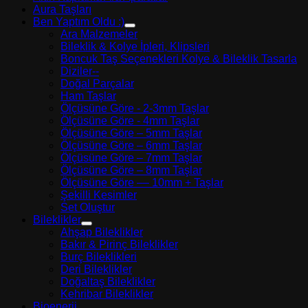
- INSTAGRAM HESABIMIZ TIKLAYINIZ
Aura Taşları
- YURT DIŞI GÖNDERİM YAPIYORUZ.DETAYLAR
Ben Yaptım Oldu :)
İÇİN İLETİŞİM TIKLAYINIZ
Ara Malzemeler
- SİPARİŞ SONRASI KARGO TAKİBİ İÇİN HESABIM -
Bileklik & Kolye İpleri, Klipsleri
- INSTAGRAM HESABIMIZ TIKLAYINIZ
SİPARİŞLERİM
Boncuk Taş Seçenekleri Kolye & Bileklik Tasarla
Diziler--
Doğal Parçalar
- SİPARİŞ SONRASI KARGO TAKİBİ İÇİN HESABIM -
Ham Taşlar
SİPARİŞLERİM
Ölçüsüne Göre - 2-3mm Taşlar
Ölçüsüne Göre - 4mm Taşlar
Ölçüsüne Göre – 5mm Taşlar
Ölçüsüne Göre – 6mm Taşlar
Ölçüsüne Göre – 7mm Taşlar
Ölçüsüne Göre – 8mm Taşlar
Ölçüsüne Göre –– 10mm + Taşlar
Şekilli Kesimler
Set Oluştur
Bileklikler
Ahşap Bileklikler
Bakır & Pirinç Bileklikler
Burç Bileklikleri
Deri Bileklikler
Doğaltaş Bileklikler
Kehribar Bileklikler
Bioenerji