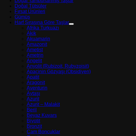
Doğal Tamburlanmış Taşlar
Doğal Tütsüler
Fırsat Ürünleri
Gümüş
Harf Sırasına Göre Taşlar
Afrika Turkuazı
Akik
Akuamarin
Amazonit
Ametist
Ametrin
Angelit
Anyolit (Rubizoit, Rubyzoisit)
Apaçinin Gözyaşı (Obsidiyen)
Apatit
Aragonit
Aventurin
Aytaşı
Azurit
Azurit – Malakit
Beril
Beyaz Kuvars
Biyotit
Bronzit
Cam Boncuklar