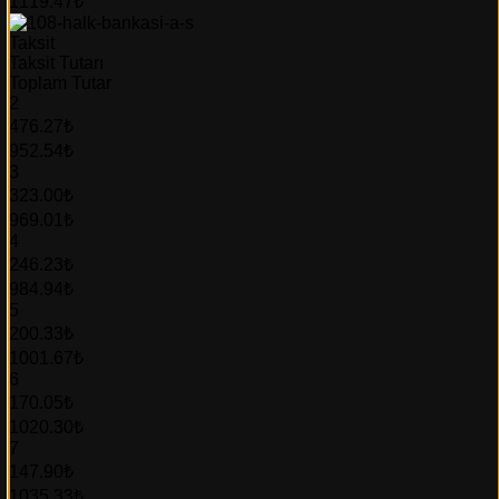
1119.47₺
Taksit
Taksit Tutarı
Toplam Tutar
2
476.27₺
952.54₺
3
323.00₺
969.01₺
4
246.23₺
984.94₺
5
200.33₺
1001.67₺
6
170.05₺
1020.30₺
7
147.90₺
1035.33₺