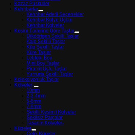
Kazaz Püsküller
Kehribarlar
Kehribar Adetli Seçenekler
Kehribar Kolye Uçları
Kehribar Kolyeler
Kesim Türlerine Göre Taşlar
Dikdörtgen Şekilli Taşlar
Kalp Şekilli Taşlar
Küp Şekilli Taşlar
Küre Taşlar
Leblebi Boy
Mini Boy Taşlar
Piramit Uçlu Taşlar
Yumurta Şekilli Taşlar
Koleksiyonluk Taşlar
Kolyeler-
10mm
2-3-4mm
5-6mm
7-8mm
Şekilli Kesimli Kolyeler
Şekilsiz Parçalar
Tasarım Kolyeler-
Küpeler
Çelik Küpeler