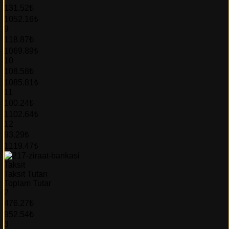
131.52₺
1052.16₺
9
118.87₺
1069.89₺
10
108.58₺
1085.81₺
11
100.24₺
1102.64₺
12
93.29₺
1119.47₺
Taksit
Taksit Tutarı
Toplam Tutar
2
476.27₺
952.54₺
3