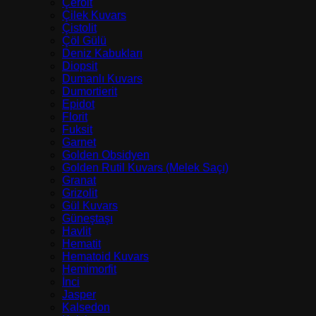
Çeroit
Çilek Kuvars
Çistolit
Çöl Gülü
Deniz Kabukları
Diopsit
Dumanlı Kuvars
Dumortierit
Epidot
Florit
Fuksit
Garnet
Golden Obsidyen
Golden Rutil Kuvars (Melek Saçı)
Granat
Grizolit
Gül Kuvars
Güneştaşı
Havlit
Hematit
Hematoid Kuvars
Hemimorfit
İnci
Jasper
Kalsedon