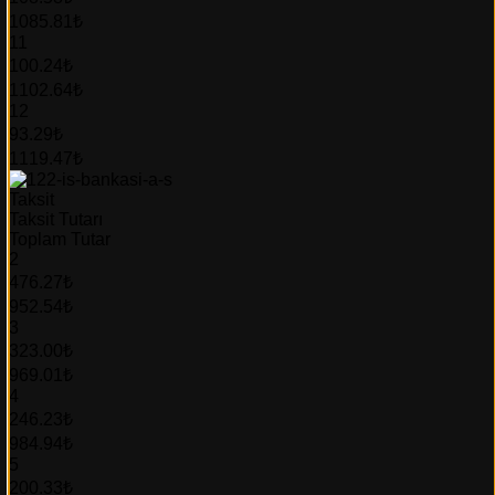
1085.81₺
11
100.24₺
1102.64₺
12
93.29₺
1119.47₺
Taksit
Taksit Tutarı
Toplam Tutar
2
476.27₺
952.54₺
3
323.00₺
969.01₺
4
246.23₺
984.94₺
5
200.33₺