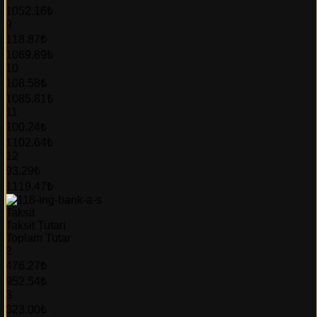
1052.16₺
9
118.87₺
1069.89₺
10
108.58₺
1085.81₺
11
100.24₺
1102.64₺
12
93.29₺
1119.47₺
Taksit
Taksit Tutarı
Toplam Tutar
2
476.27₺
952.54₺
3
323.00₺