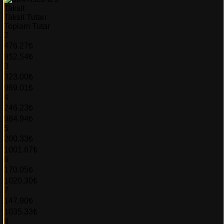
Taksit
Taksit Tutarı
Toplam Tutar
2
476.27₺
952.54₺
3
323.00₺
969.01₺
4
246.23₺
984.94₺
5
200.33₺
1001.67₺
6
170.05₺
1020.30₺
7
147.90₺
1035.33₺
8