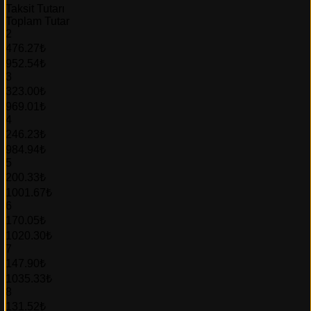
Taksit Tutarı
Toplam Tutar
2
476.27₺
952.54₺
3
323.00₺
969.01₺
4
246.23₺
984.94₺
5
200.33₺
1001.67₺
6
170.05₺
1020.30₺
7
147.90₺
1035.33₺
8
131.52₺