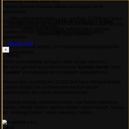
aralığında uzatma mevcuttur.
Toplam uzunluk ortalama
23cm
uzunluğuna denk
gelmektedir.
Web sitemizdeki stoklu ürün çeşitliliği 10.000'den fazla
Kolye ortalama uzunluğu
43-45cm
aralığında +
4-5cm
olmakla birlikte deneyiminizi en üst noktaya taşımak için
aralığında uzatma mevcuttur.
sizleri üye olmaya ve kategori bazlı ürünleri
Toplam uzunluk ortalama
48cm
uzunluğuna denk
incelemeye davet ediyoruz.
gelmektedir.
Giriş/Üye Ol
Bu kolye bileklik setimiz özel hediye kutusunda gönderim
×
sağlanmaktadır.
Loading...
Kolye veya bilekliği set harici satın almak isterseniz.
Bu seriyi görmek için arama kısmına ”
Galaksi Serisi
” veya
”
Galaksi
” yazdığınızda tüm modellere ulaşabilirsiniz.
Mevcut ürün çeşitliliğimiz 10.000 den fazla olmakla birlikte
Galaksi modeli set sevdiklerinize hediye olarak
alabileceğiniz en uygun seçeneklerdendir.
Sevgiliye hediye, arkadaşa hediye, eşe hediye, kankaya
hediye, erkeğe hediye, kadına hediye, süpriz hediye, hediye,
kız arkadaşa hediye, erkek arkadaşa hediye.
Taksit