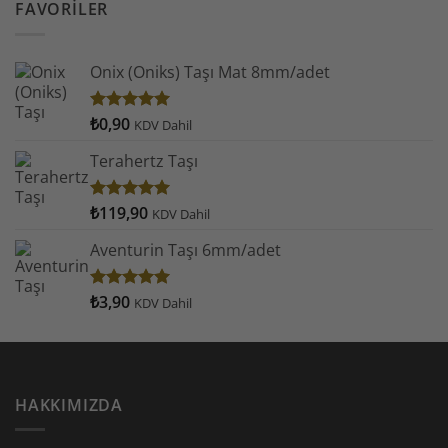
aldı
FAVORILER
Onix (Oniks) Taşı Mat 8mm/adet
₺
0,90
5 üzerinden
KDV Dahil
5.00
oy
aldı
Terahertz Taşı
₺
119,90
5 üzerinden
KDV Dahil
5.00
oy
aldı
Aventurin Taşı 6mm/adet
₺
3,90
5 üzerinden
KDV Dahil
5.00
oy
aldı
HAKKIMIZDA