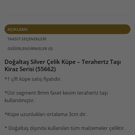
- SİPARİŞ SONRASI KARGO TAKİBİ İÇİN HESABIM - SİPARİŞLERİM
AÇIKLAMA
TAKSIT SEÇENEKLERI
DEĞERLENDIRMELER (0)
Doğaltaş Silver Çelik Küpe – Terahertz Taşı
Kiraz Serisi (55662)
*1 çift küpe satış fiyatıdır.
*Üst segment 8mm faset kesim terahertz taşı
kullanılmıştır.
*Küpe uzunlukları ortalama 3cm dir.
* Doğaltaş dışında kullanılan tüm malzemeler çeliktir.