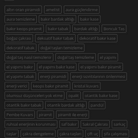
altın oran piramidi
ametist
aura güçlendirme
aura temizleme
bakır bardak altlığı
bakır kase
bakır keops piramit
bakır tabak
bardak altlığı
Boncuk Tas
boğaz çakrası
dekoatif bakır tabak
dekoratif bakır kase
dekoratif tabak
doğal taşları temizleme
doğal taş nasıl temizlenir
doğal taş temizleme
el yapımı
el yapımı bakır
el yapımı bakır kase
el yapımı bakır piramit
el yapımı tabak
enerji piramidi
enerji sızıntılarının önlenmesi
enerji verici
keops bakır piramit
kristal kuvars
olumsuz düşünceleri yok etme
opalit
otantik bakır kase
otantik bakır tabak
otantik bardak altlığı
pandül
Pembe Kuvars
piramit
piramit ile enerji
ruhsal enerjinin korunması
saf bakır
Sakral Çakrası
sarkaç
taşlar
çakra dengeleme
çakra taşları
çift uç
şifa çalışması