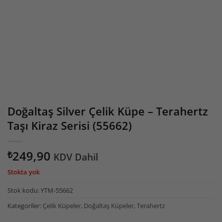
- KAPIDA ÖDEME SİPARİŞLERİNİZİ SADECE NAKİT ÖDEME VE PTT
KARGO İLE GÖNDERİYORUZ.
- 11:00 E KADAR VERDİĞİNİZ TÜM SİPARİŞLER AYNI GÜN
KARGODA
- ÜRÜN ALIM LİMİTİ MİNİMUM 0 ₺ + KARGO ÜCRETİDİR
Doğaltaş Silver Çelik Küpe – Terahertz
Taşı Kiraz Serisi (55662)
- KAPIDA ÖDEME ALIM LİMİTİ MİNİMUM 900 ₺ + KARGO
ÜCRETİDİR
249,90
₺
KDV Dahil
- BİLEKLİK VE KOLYE ÖZEL YAPIM İSTEKLERİNİZİ İLETEBİLİRSİNİZ
Stokta yok
Stok kodu:
YTM-55662
- YURT DIŞI GÖNDERİM YAPIYORUZ.DETAYLAR İÇİN İLETİŞİM
TIKLAYINIZ
Kategoriler:
Çelik Küpeler
,
Doğaltaş Küpeler
,
Terahertz
- INSTAGRAM HESABIMIZ TIKLAYINIZ