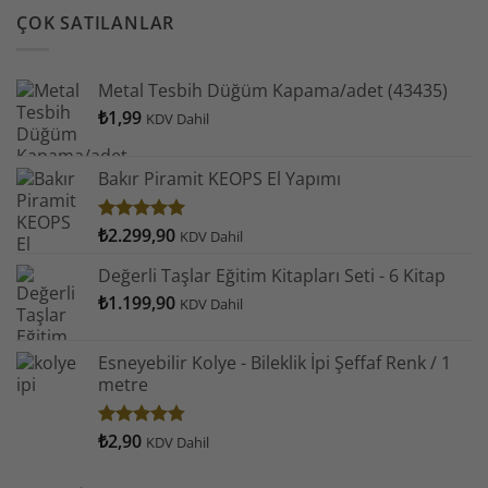
ÇOK SATILANLAR
Metal Tesbih Düğüm Kapama/adet (43435)
₺
1,99
KDV Dahil
Bakır Piramit KEOPS El Yapımı
₺
2.299,90
5 üzerinden
KDV Dahil
4.93
oy
aldı
Değerli Taşlar Eğitim Kitapları Seti - 6 Kitap
₺
1.199,90
KDV Dahil
Esneyebilir Kolye - Bileklik İpi Şeffaf Renk / 1
metre
₺
2,90
5
KDV Dahil
üzerinden
4.78
oy