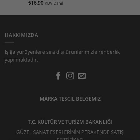
₺
16,90
5 üzerinden
KDV Dahil
5.00
oy
aldı
HAKKIMIZDA
Işığa yürüyenlere sıra dışı ürünlerimizle rehberlik
yapılmaktadır.
MARKA TESCİL BELGEMİZ
T.C. KÜLTÜR VE TURİZM BAKANLIĞI
GÜZEL SANAT ESERLERİNİN PERAKENDE SATIŞ
SERTİFİKASI