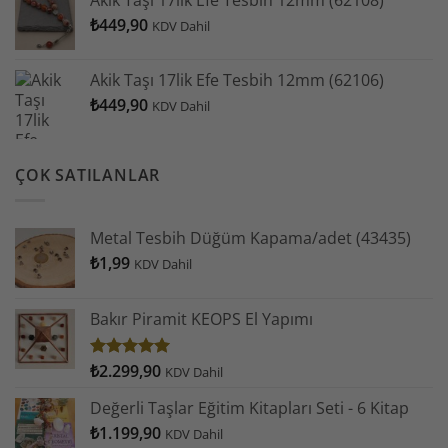
Akik Taşı 17lik Efe Tesbih 12mm (62108)
₺
449,90
KDV Dahil
Akik Taşı 17lik Efe Tesbih 12mm (62106)
₺
449,90
KDV Dahil
ÇOK SATILANLAR
Metal Tesbih Düğüm Kapama/adet (43435)
₺
1,99
KDV Dahil
Bakır Piramit KEOPS El Yapımı
₺
2.299,90
5 üzerinden
KDV Dahil
4.93
oy
aldı
Değerli Taşlar Eğitim Kitapları Seti - 6 Kitap
₺
1.199,90
KDV Dahil