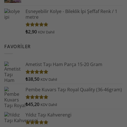
Esneyebilir Kolye - Bileklik İpi Şeffaf Renk / 1
metre
₺
2,90
5
KDV Dahil
üzerinden
4.78
oy
aldı
FAVORILER
Ametist Taşı Ham Parça 15-20 Gram
₺
38,50
5 üzerinden
KDV Dahil
5.00
oy
aldı
Pembe Kuvars Taşı Royal Quality (36-46gram)
₺
45,20
5 üzerinden
KDV Dahil
5.00
oy
aldı
Yıldız Taşı Kahverengi