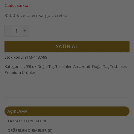
2 adet stokta
3500 ₺ ve Üzeri Kargo Ücretsiz
Alternative:
Amazonit Taşı 99luk Tesbih 8mm (4437) adet
SATIN AL
Stok kodu:
YTM-4437-99
Kategoriler:
99Luk Doğal Taş Tesbihler
,
Amazonit
,
Doğal Taş Tesbihler
,
Premium Ürünler
AÇIKLAMA
TAKSIT SEÇENEKLERI
DEĞERLENDIRMELER (0)