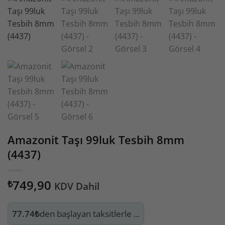
- INSTAGRAM HESABIMIZ TIKLAYINIZ
- SİPARİŞ SONRASI KARGO TAKİBİ İÇİN HESABIM - SİPARİŞLERİM
Amazonit Taşı 99luk Tesbih 8mm
(4437)
749,90
₺
KDV Dahil
77.74₺
den başlayan taksitlerle ...