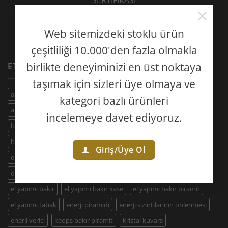
×
Web sitemizdeki stoklu ürün
çeşitliliği 10.000'den fazla olmakla
birlikte deneyiminizi en üst noktaya
ETIKETLER
taşımak için sizleri üye olmaya ve
altın oran piramidi
ametist
aura güçlendirme
kategori bazlı ürünleri
aura temizleme
bakır bardak altlığı
bakır kase
incelemeye davet ediyoruz.
bakır keops piramit
bakır tabak
bardak altlığı
Boncuk Tas
boğaz çakrası
dekoatif bakır tabak
dekoratif bakır kase
Giriş/Üye Ol
dekoratif tabak
doğal taşları temizleme
doğal taş nasıl temizlenir
doğal taş temizleme
el yapımı
el yapımı bakır
el yapımı bakır kase
el yapımı bakır piramit
el yapımı tabak
enerji piramidi
enerji sızıntılarının önlenmesi
enerji verici
keops bakır piramit
kristal kuvars