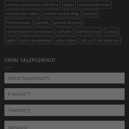
olumsuz düşünceleri yok etme
opalit
otantik bakır kase
otantik bakır tabak
otantik bardak altlığı
pandül
Pembe Kuvars
piramit
piramit ile enerji
ruhsal enerjinin korunması
saf bakır
Sakral Çakrası
sarkaç
taşlar
çakra dengeleme
çakra taşları
çift uç
şifa çalışması
ÜRÜN TALEPLERINIZ!