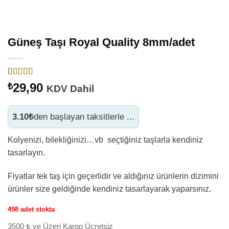
- KAPIDA ÖDEME SİPARİŞLERİNİZİ SADECE NAKİT ÖDEME VE
PTT KARGO İLE GÖNDERİYORUZ.
Güneş Taşı Royal Quality 8mm/adet
- 11:00 E KADAR VERDİĞİNİZ TÜM SİPARİŞLER AYNI GÜN
KARGODA
1
müşteri
29,90
₺
KDV Dahil
puanına
- ÜRÜN ALIM LİMİTİ MİNİMUM 0 ₺ + KARGO ÜCRETİDİR
dayanarak 5
üzerinden
5
puan aldı
3.10₺
den başlayan taksitlerle ...
- KAPIDA ÖDEME ALIM LİMİTİ MİNİMUM 900 ₺ + KARGO
ÜCRETİDİR
Kolyenizi, bilekliğinizi…vb seçtiğiniz taşlarla kendiniz
tasarlayın.
- BİLEKLİK VE KOLYE ÖZEL YAPIM İSTEKLERİNİZİ
İLETEBİLİRSİNİZ
Fiyatlar tek taş için geçerlidir ve aldığınız ürünlerin dizimini
ürünler size geldiğinde kendiniz tasarlayarak yaparsınız.
- YURT DIŞI GÖNDERİM YAPIYORUZ.DETAYLAR İÇİN İLETİŞİM
498 adet stokta
TIKLAYINIZ
3500 ₺ ve Üzeri Kargo Ücretsiz
- INSTAGRAM HESABIMIZ TIKLAYINIZ