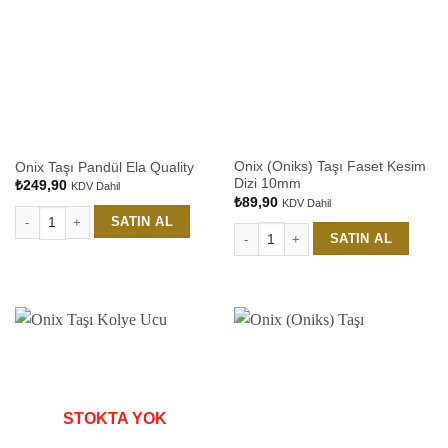
Onix (Oniks) Taşı Faset Kesim
Onix Taşı Pandül Ela Quality
Dizi 10mm
₺
249,90
KDV Dahil
₺
89,90
KDV Dahil
SATIN AL
Onix Taşı Pandül Ela Quality adet
SATIN AL
Onix (Oniks) Taşı Faset Kesim Dizi 1
STOKTA YOK